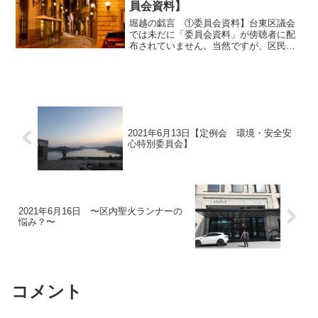
員会資料】
堀越の戯言 ①委員会資料】台東区議会
では未だに「委員会資料」が傍聴者に配
布されていません。当然ですが、区民が
「委員会資料」を審議前に知る術もあり
ません。つまり、区民の皆様が議会を傍
聴しても、議員の審議内容は聴けるが資
料はないという状況。この...
2021年6月13日【定例会 環境・安全安
心特別委員会】
2021年6月16日 〜区内聖火ランナーの
悩み？〜
コメント