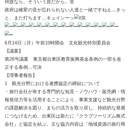
何故なら、そういう質だから。笑
政府は確変の音が忘れられない人達と一緒ですねえ…きっ
と、また打ちます…キュイン〜ッ
笑
6月14日（月）午前10時開会 文化観光特別委員会
【議案】
第26号議案 東京都台東区教育振興基金条例の一部を改
正する条例…可決
【理事者報告】
1 観光分野における連携協定の締結について
・旅行会社が有する専門的な知見・ノウハウ・販売網・情
報発信力等を活用することにより、事業支援など観光分野
の課題解決を図り、まちの活力を取り戻し、持続的な発展
につなげるため、台東区は新たに『クラブツーリズム株式
会社』と協定を結ぶ。主な協力内容は「地域資源の旅行商