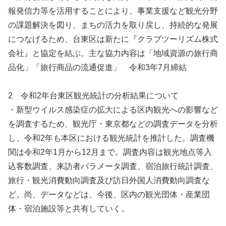
報発信力等を活用することにより、事業支援など観光分野
の課題解決を図り、まちの活力を取り戻し、持続的な発展
につなげるため、台東区は新たに『クラブツーリズム株式
会社』と協定を結ぶ。主な協力内容は「地域資源の旅行商
品化」「旅行商品の流通促進」 令和3年7月締結
2 令和2年台東区観光統計の分析結果について
・新型ウイルス感染症の拡大による区内観光への影響など
を調査するため、観光庁・東京都などの調査データを分析
し、令和2年も本区における観光統計を推計した。調査機
関は令和2年1月から12月まで。調査内容は観光地点等入
込客数調査、来訪者パラメータ調査、宿泊旅行統計調査、
旅行・観光消費動向調査及び訪日外国人消費動向調査な
ど。尚、データなどは、今後、区内の観光団体・産業団
体・宿泊施設等と共有していく。