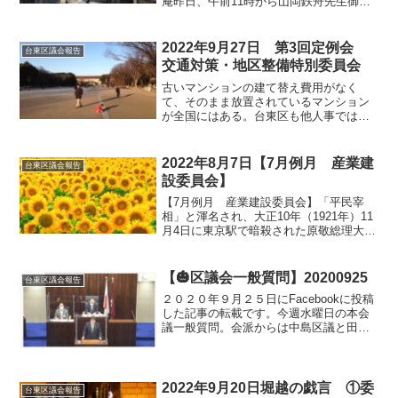
庵昨日、午前11時から山岡鉄舟先生御法
要。幕末から明治時代における幕臣、政
治家、思想家で剣・禅・書の達人として
も知られる山岡鉄舟先生が、徳川幕末・
2022年9月27日 第3回定例会
台東区議会報告
明治維新の際に国事に殉じた...
交通対策・地区整備特別委員会
古いマンションの建て替え費用がなく
て、そのまま放置されているマンション
が全国にはある。台東区も他人事ではな
い。このような状況を改善するため、法
務省は10月、「区分所有法」や、大規模
災害からの迅速な復興を促す「被災マン
2022年8月7日【7月例月 産業建
台東区議会報告
ション法」の改正を、法制...
設委員会】
【7月例月 産業建設委員会】「平民宰
相」と渾名され、大正10年（1921年）11
月4日に東京駅で暗殺された原敬総理大
臣。国葬を断ったのは夫人・貞子さんの
一言だったといいます。『死ねば もは
や私人』この言葉に感動しました。国会
【🎃区議会一般質問】20200925
台東区議会報告
議員も地方議員も...
２０２０年９月２５日にFacebookに投稿
した記事の転載です。今週水曜日の本会
議一般質問。会派からは中島区議と田中
区議が登壇。中島区議はコロナ禍で疲弊
する台東区経済を憂慮し、区の景況認識
を正しました。そして新たな区内観光商
業支援策として『...
2022年9月20日堀越の戯言 ①委
台東区議会報告