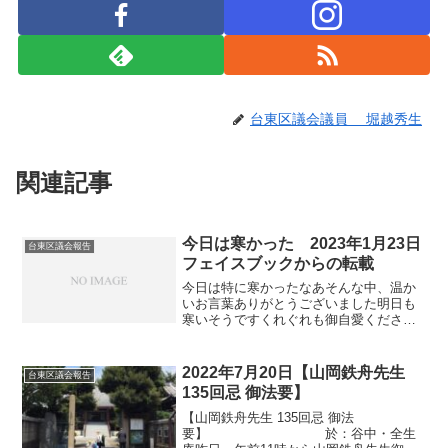
台東区議会議員 堀越秀生
関連記事
今日は寒かった 2023年1月23日
台東区議会報告
フェイスブックからの転載
今日は特に寒かったなあそんな中、温か
いお言葉ありがとうございました明日も
寒いそうですくれぐれも御自愛ください#
台東区長選挙【オール台東】#中山ひろゆ
き前都議#水島みちのり議長#青柳まさゆ
き区議#河野じゅんのすけ区議#中島めぐ
2022年7月20日【山岡鉄舟先生
台東区議会報告
み区議#河井かず...
135回忌 御法要】
【山岡鉄舟先生 135回忌 御法
要】 於：谷中・全生