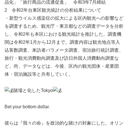
品化」「旅行商品の流通促進」 令和3年7月締結
2 令和2年台東区観光統計の分析結果について
・新型ウイルス感染症の拡大による区内観光への影響など
を調査するため、観光庁・東京都などの調査データを分析
し、令和2年も本区における観光統計を推計した。調査機
関は令和2年1月から12月まで。調査内容は観光地点等入
込客数調査、来訪者パラメータ調査、宿泊旅行統計調査、
旅行・観光消費動向調査及び訪日外国人消費動向調査な
ど。尚、データなどは、今後、区内の観光団体・産業団
体・宿泊施設等と共有していく。
賭場と化したTokyo
Bet your bottom dollar.
彼らは『我々の命』を政治的な賭けの対象にした。オリン