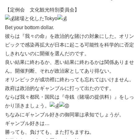
【定例会 文化観光特別委員会】
賭場と化したTokyo
Bet your bottom dollar.
彼らは『我々の命』を政治的な賭けの対象にした。オリン
ピックで感染再拡大が日本に起こる可能性を科学的に否定
しきれないのに開催を選んだのです。
良い結果に終わるか、悪い結果に終わるかは関係ありませ
ん。開催判断、それが政治家としてあり得ない。
オリンピックが成功裡に終わっても忘れてはいけません。
政府は政治的なギャンブルに打って出たのです。
ならば我々都民・国民は『寺銭（賭場の提供料）』をしっ
かり頂きましょう。
ちなみにギャンブル好きの御同輩は承知でしょうが。
ギャンブル好きは…
勝っても、負けても、また打ちますね。