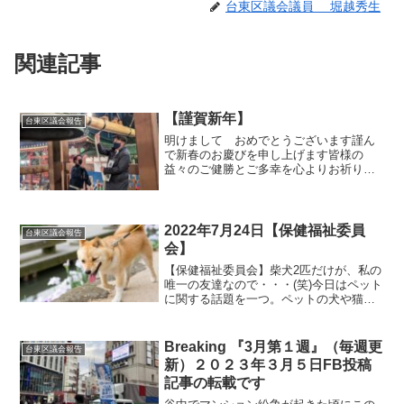
台東区議会議員 堀越秀生
関連記事
【謹賀新年】
台東区議会報告
明けまして おめでとうございます謹ん
で新春のお慶びを申し上げます皆様の
益々のご健勝とご多幸を心よりお祈り申
し上げます忘己利他 知恩報恩年明け、
浅草の皆様のご厚意で除夜の鐘をつかせ
ていただきました区議会同期 前都議の
中山さんそして区議立候補予...
2022年7月24日【保健福祉委員
台東区議会報告
会】
【保健福祉委員会】柴犬2匹だけが、私の
唯一の友達なので・・・(笑)今日はペット
に関する話題を一つ。ペットの犬や猫に
マイクロチップの装着を義務づける改正
動物愛護管理法が2022年6月に施行されま
した。まあ、結論から言いますと、今一
Breaking 『3月第１週』（毎週更
台東区議会報告
般の方が飼っ...
新）２０２３年３月５日FB投稿
記事の転載です