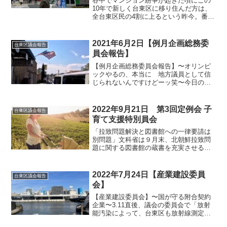
谷中でマンション紛争が起きた頃にこの
10年で新しく台東区に移り住んだ方は、
全台東区民の4割に上るという昨今。番地
毎に土地所有者が変わり、大きなマンシ
ョンができる台東区の風景を俯瞰すると
悲しい気持ちにもなる。しかし、次の時
2021年6月2日【例月企画総務委
台東区議会報告
代を担う子供達のため...
員会報告】
【例月企画総務委員会報告】〜オリンピ
ックやるの、本当に 地方議員として信
じられないんですけどーッ笑〜今日の衆
院厚生労働委員会における尾身会長（感
染症対策分科会）の『五輪、何のために
やるか分からない。政府は説明を』とい
2022年9月21日 第3回定例会 子
台東区議会報告
う発言に学者としての矜持...
育て支援特別員会
「拉致問題解決と図書館への一律要請は
別問題」文科省は９月末、北朝鮮拉致問
題に関する図書館の蔵書を充実させるよ
うに、協力を依頼する事務連絡を各都道
府県の教育委員会などに送った。北朝鮮
人権侵害問題啓発週間（１２月１０～１
2022年7月24日【産業建設委員
台東区議会報告
６日）に合わせ、若い世代...
会】
【産業建設委員会】〜国が守る附合契約
企業〜3.11直後、議会の委員会で「放射
能汚染によって、台東区も放射線測定器
ガーガカウンターを購入したり、日々の