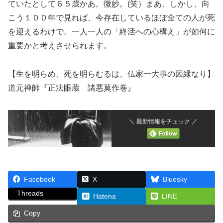
ていたとして６５歳かあ。微妙。(笑）まあ、しかし、向
こう１００年で見れば、今存在しているほぼ全ての人が死
を迎えるわけで。一人一人の「終活への心構え」が如何に
重要かと考えさせられます。
【生を明らめ、死を明らむるは、仏家一大事の因縁なり】
道元禅師『正法眼蔵 諸悪莫作巻』
＼ 最新情報をチェック ／
Facebook
X
Bluesky
Threads
Hatena
LINE
Copy