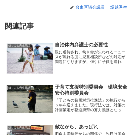
台東区議会議員 堀越秀生
関連記事
自治体内弁護士の必要性
ほりこし秀生日記
親に虐待され、幼き命が失われるニュー
スが流れる度に児童相談所などの対応が
問題になりますが。強引に子供を連れ帰
ろうとする親に対抗するには、それなり
の法的知識が職員にも求められます。し
かし実際は、「親の権限」の中で職員を
恫喝してくる愚親に屈して...
子育て支援特別委員会 環境安全
ほりこし秀生日記
安心特別委員会
「子どもの貧困対策推進法」の施行から
５年を迎えました。現行法では、対策の
計画策定が都道府県の努力義務となって
いますが、より身近な市町村にも計画策
定を求めて早ければ通常国会に与野党で
改正案を提出。推進法の本旨は親から子
敵ながら、あっぱれ
ほりこし秀生日記
への「貧困の連鎖」を断ち...
旧自由党時代からの関係で、昨日は国会