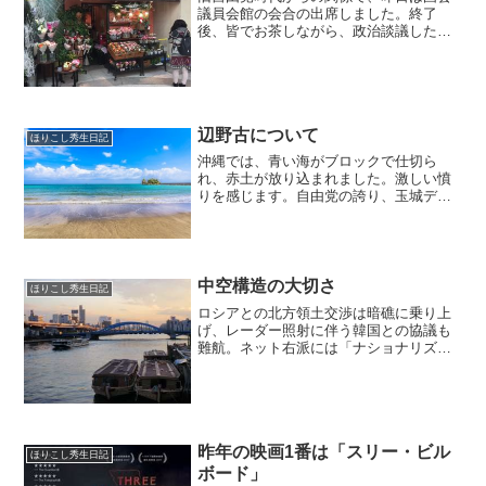
議員会館の会合の出席しました。終了
後、皆でお茶しながら、政治談議したの
ですが。。。しかし、なんですねえ、今
の政治を考えると『自民党＆公明党（≒
創価学会）』の影響力が甚大で。なかな
か、野党結集といっても地は...
辺野古について
ほりこし秀生日記
沖縄では、青い海がブロックで仕切ら
れ、赤土が放り込まれました。激しい憤
りを感じます。自由党の誇り、玉城デニ
ー先輩、頑張ってください。安倍晋三政
権は米軍基地建設のため沖縄県名護市・
辺野古の海に土砂投入を始めました。岩
屋毅防衛相は「不退転の決意...
中空構造の大切さ
ほりこし秀生日記
ロシアとの北方領土交渉は暗礁に乗り上
げ、レーダー照射に伴う韓国との協議も
難航。ネット右派には「ナショナリズ
ム」を煽る意見もあるようですが。こん
なに下手だったかなあ、日本の外
交。。。安部さんのせい？日本人である
私が思い出すのは、かつて文化庁長...
昨年の映画1番は「スリー・ビル
ほりこし秀生日記
ボード」