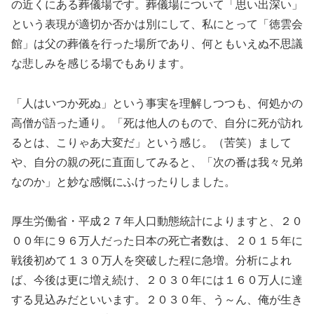
の近くにある葬儀場です。葬儀場について「思い出深い」
という表現が適切か否かは別にして、私にとって「徳雲会
館」は父の葬儀を行った場所であり、何ともいえぬ不思議
な悲しみを感じる場でもあります。
「人はいつか死ぬ」という事実を理解しつつも、何処かの
高僧が語った通り。「死は他人のもので、自分に死が訪れ
るとは、こりゃあ大変だ」という感じ。（苦笑）まして
や、自分の親の死に直面してみると、「次の番は我々兄弟
なのか」と妙な感慨にふけったりしました。
厚生労働省・平成２７年人口動態統計によりますと、２０
００年に９６万人だった日本の死亡者数は、２０１５年に
戦後初めて１３０万人を突破した程に急増。分析によれ
ば、今後は更に増え続け、２０３０年には１６０万人に達
する見込みだといいます。２０３０年、う～ん、俺が生き